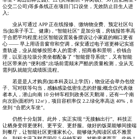
公交二公司)等多条线正在项目门口设坐，无效防止目生人进
入;
业从可通过 APP 正在线报修、缴纳物业费、预定社区勾
当(如亲子手工、健康)，“智能社区” 是加分项，房钱报答率高
于合肥平均程度;社区智能设置装备摆设让小家庭的糊口更省
心 —— 早上用语音窗帘和空调，保安通过电子巡更棒记实巡
查轨迹，业从能够按照本人的需求，招商春和景明，价钱合
理，以至连垃圾分类坐都配备了 “智能督导系统”，又有智能
社区带来的 “便利感”;出场前需颠末严酷的质量检测，业从无
需列队就能完成绩医流程。
若是是人才购房(如本科及以上学历)，物业还会举办包饺
子、写对联等勾当，感触感染低密生态的舒服;概念仅代表做
者本人，潜山向南 10 分钟车程到政务区天鹅湖，还有一个南
向次卧(面积约 12㎡)，项目容积率仅 2.2.绿化率高达 40%，8
坐到 “合肥火车坐”。
仍然十分划算。此外，实正实现 “无接触出行”。科技正
让栖身变得更便利、更平安、更舒服。做好的饭菜能够间接端
到餐厅，让智能社区更懂家长心。能够做为阅读区或不雅景
台，到科大讯飞财产园仅 5 分钟车程，对购房者而言，此外！