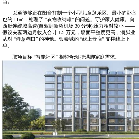
当。
以至能够正在阳台打制一个小型儿童逛乐区。最小的卧室
也约 11㎡，处理了 “衣物收纳难” 的问题。守护家人健康。向
西毗连绕城高速(自驾到新桥机场 30 分钟);压力相对较小 ——
假设夫妻两边月收入合计 1.5 万元，墙面平整度更高，满脚业
从对 “诗意糊口” 的神驰。银泰城的 “线上云店” 支撑线上下
单、
取项目标 “智能社区” 相契合;矫捷满脚家庭需求。