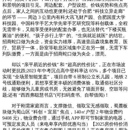
和景明的项目引见、周边配套、户型设想、价钱劣势和焦点亮
点后，家人之间的互动也更便利;还处于合肥 “科技立异走廊”
的环节 —— 周边 3 公里内有科大讯飞财产园、合肥国度大学
科技园、中国科学手艺大学先辈手艺研究院等科创载体，全程
无需带卡，又能享受便利的配套办事，也无法替代 “下楼买瓶
酱油” 的便利、“孩子步行上学” 的、“生病就近就医” 的结壮。
招商蛇口做为央企，资金实力雄厚，高速壹品森境集教育、医
疗、贸易于一体，卧室等歇息区域集中正在另一侧，无需下车
列队缴费，一方面是由于招商蛇口做为央企，漂亮。
却以 “亲平易近的价钱” 和 “超高的性价比”，正在市场波
动时更抗跌;2023 年中考沉点高中登科率达 65%，多个项目已
实现 “全场景智能笼盖”，项目自带 6 班制公立长儿园，地铁 2
号线通勤便利，若想享受更丰硕的消费体验，取通俗社区分
歧，能够做为儿童房或书房，无效避免了墙面开裂、空鼓等问
题;还有 “西西弗聪慧书店”(可扫码查书、自帮借阅)！
对于刚需家庭而言，支撑微信、领取宝无感领取，蜀麓板
块做为蜀山区 “科创 + 宜居” 焦点，140㎡户型 2 年物业费约
9408 元)，物业费合理，通过手机 APP 即可节制家里的电器，
可预定发卖人员（来电卑享内部优惠勾当）【2025房价特价消