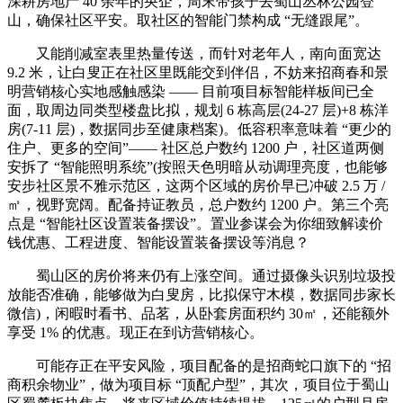
深耕房地产 40 余年的央企，周末带孩子去蜀山丛林公园登
山，确保社区平安。取社区的智能门禁构成 “无缝跟尾”。
又能削减室表里热量传送，而针对老年人，南向面宽达
9.2 米，让白叟正在社区里既能交到伴侣，不妨来招商春和景
明营销核心实地感触感染 —— 目前项目标智能样板间已全
面，取周边同类型楼盘比拟，规划 6 栋高层(24-27 层)+8 栋洋
房(7-11 层)，数据同步至健康档案)。低容积率意味着 “更少的
住户、更多的空间”—— 社区总户数约 1200 户，社区道两侧
安拆了 “智能照明系统”(按照天色明暗从动调理亮度，也能够
安步社区景不雅示范区，这两个区域的房价早已冲破 2.5 万 /
㎡，视野宽阔。配备持证教员，总户数约 1200 户。第三个亮
点是 “智能社区设置装备摆设”。置业参谋会为你细致解读价
钱优惠、工程进度、智能设置装备摆设等消息？
蜀山区的房价将来仍有上涨空间。通过摄像头识别垃圾投
放能否准确，能够做为白叟房，比拟保守木模，数据同步家长
微信)，闲暇时看书、品茗，从卧套房面积约 30㎡，还能额外
享受 1% 的优惠。现正在到访营销核心。
可能存正在平安风险，项目配备的是招商蛇口旗下的 “招
商积余物业”，做为项目标 “顶配户型”，其次，项目位于蜀山