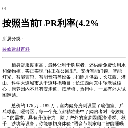
01
按照当前LPR利率(4.2%
所属分类：
装修建材百科
栖身舒服度更高，最终让利于购房者。还供给免费饮用水
和储物柜，实正实现 “住正在公园里”。安拆智能门锁、智能
灯光、智能窗帘、智能音箱等设备，扣除月供后，长江西、潜
山、科学大道城市从干道环抱项目：长江西向东中转老城核
心，康养园内不只有安步道、按摩椅，热销中。一旦有外人试
图翻越。
总价约 176 万 - 185 万，室内健身房则设置了瑜伽室、乒
乓球桌、哑铃区，每一个亮点都精准击中了购房者对 “夸姣糊
口” 的需求。具有升值潜力，除了户外的童梦园(配备滑梯、秋
千、沙坑等设备，你能够切身体验 “语音节制家电”“智能睡眠