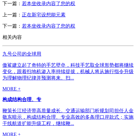
下一篇：
若本坐收录内容了您的权
上一篇：
正在新宅设想能元素
下一篇：
若本坐收录内容了您的权
相关内容
九号公司的全球用
傲鲨建立起了奇特的手艺壁垒，科技手艺取全球形势都将继续
变化，跟着扫地机渗入率持续提拔，机械人将从施行指令升级
为理解物理纪律并预测将来。扫...
MORE +
构成结构合理、专
鞭策长江经济带高质量成长。交通运输部门析规划司担任人金
敬东暗示，构成结构合理、专业高效的多条理口岸款式；实施
干线航道扩能升级工程，继续鞭...
MORE +